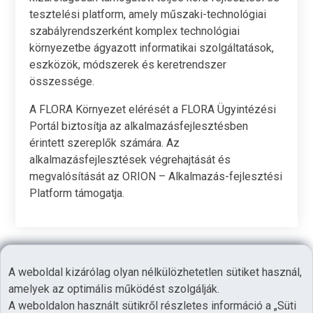
tesztelési platform, amely műszaki-technológiai
szabályrendszerként komplex technológiai
környezetbe ágyazott informatikai szolgáltatások,
eszközök, módszerek és keretrendszer
összessége.
A FLORA Környezet elérését a FLORA Ügyintézési
Portál biztosítja az alkalmazásfejlesztésben
érintett szereplők számára. Az
alkalmazásfejlesztések végrehajtását és
megvalósítását az ORION – Alkalmazás-fejlesztési
Platform támogatja.
A weboldal kizárólag olyan nélkülözhetetlen sütiket használ,
©2026
amelyek az optimális működést szolgálják.
Adatvédelem
A weboldalon használt sütikről részletes információ a „Süti