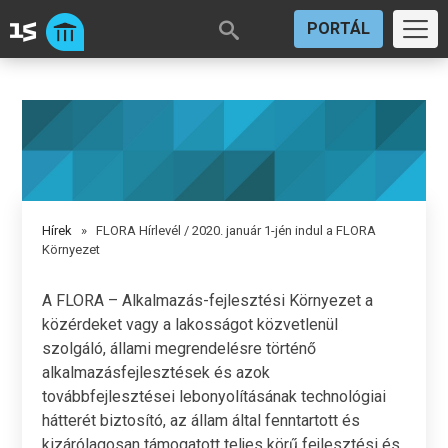
PORTÁL
Hírek
» FLORA Hírlevél / 2020. január 1-jén indul a FLORA
Környezet
A FLORA – Alkalmazás-fejlesztési Környezet a
közérdeket vagy a lakosságot közvetlenül
szolgáló, állami megrendelésre történő
alkalmazásfejlesztések és azok
továbbfejlesztései lebonyolításának technológiai
hátterét biztosító, az állam által fenntartott és
kizárólagosan támogatott teljes körű fejlesztési és