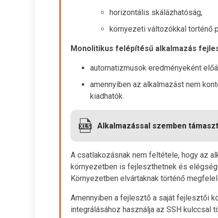
horizontális skálázhatóság,
környezeti változókkal történő 
Monolitikus felépítésű alkalmazás fejl
automatizmusok eredményeként előálló
amennyiben az alkalmazást nem kontén
kiadhatók.
Alkalmazással szemben támaszto
A csatlakozásnak nem feltétele, hogy az a
környezetben is fejleszthetnek és elégsé
Környezetben elvártaknak történő megfelel
Amennyiben a fejlesztő a saját fejlesztői 
integrálásához használja az SSH kulccsal tö