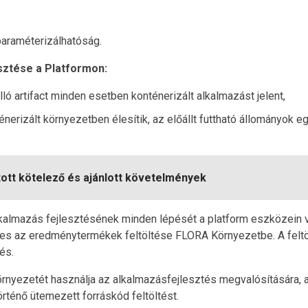
paraméterizálhatóság.
esztése a Platformon:
 artifact minden esetben konténerizált alkalmazást jelent,
erizált környezetben élesítik, az előállt futtható állományok e
tt kötelező és ajánlott követelmények
lkalmazás fejlesztésének minden lépését a platform eszközein 
ges az eredménytermékek feltöltése FLORA Környezetbe. A fel
és.
környezetét használja az alkalmazásfejlesztés megvalósítására,
rténő ütemezett forráskód feltöltést.