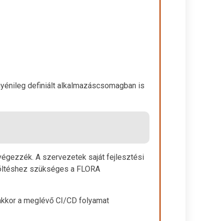
gyénileg definiált alkalmazáscsomagban is
végezzék. A szervezetek saját fejlesztési
töltéshez szükséges a FLORA
 akkor a meglévő CI/CD folyamat