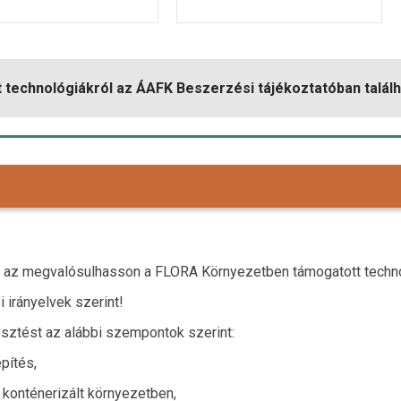
 technológiákról az ÁAFK Beszerzési tájékoztatóban talál
y az megvalósulhasson a FLORA Környezetben támogatott techno
 irányelvek szerint!
esztést az alábbi szempontok szerint:
építés,
 konténerizált környezetben,