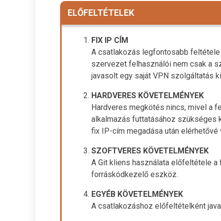
ELŐFELTÉTELEK
FIX IP CÍM
A csatlakozás legfontosabb feltétele
szervezet felhasználói nem csak a sze
javasolt egy saját VPN szolgáltatás k
HARDVERES KÖVETELMÉNYEK
Hardveres megkötés nincs, mivel a fe
alkalmazás futtatásához szükséges 
fix IP-cím megadása után elérhetővé 
SZOFTVERES KÖVETELMÉNYEK
A Git kliens használata előfeltétele a
forráskódkezelő eszköz.
EGYÉB KÖVETELMÉNYEK
A csatlakozáshoz előfeltételként java