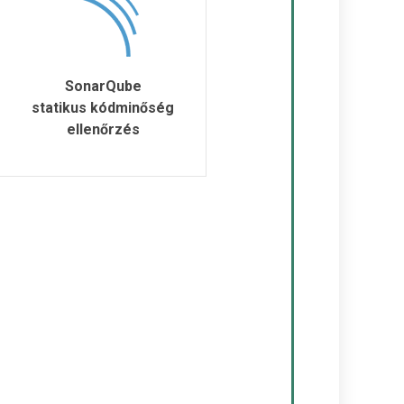
SonarQube
statikus kódminőség
ellenőrzés