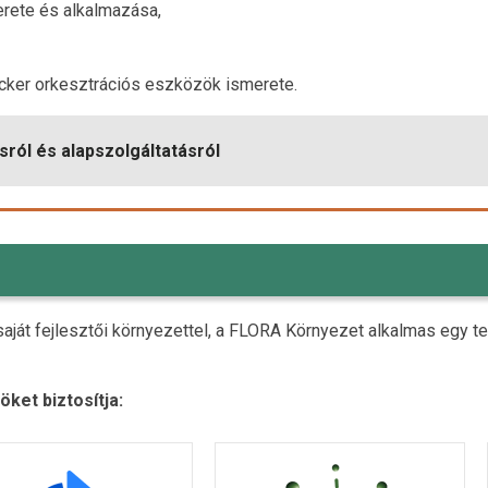
erete és alkalmazása,
cker orkesztrációs eszközök ismerete.
sról és alapszolgáltatásról
át fejlesztői környezettel, a FLORA Környezet alkalmas egy tel
ket biztosítja: