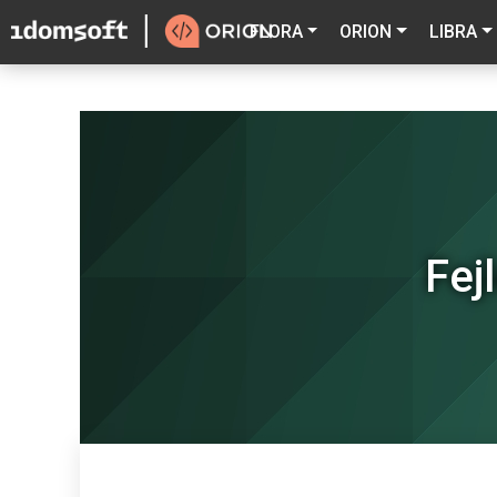
FLORA
ORION
LIBRA
Fej