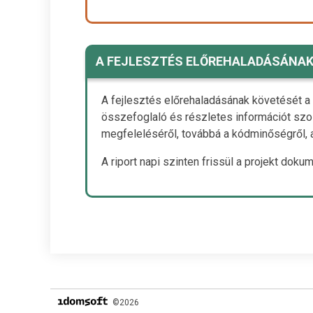
A FEJLESZTÉS ELŐREHALADÁSÁNAK
A fejlesztés előrehaladásának követését a p
összefoglaló és részletes információt szo
megfeleléséről, továbbá a kódminőségről, 
A riport napi szinten frissül a projekt dok
©2026