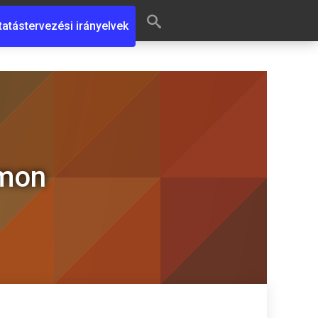
tatástervezési irányelvek
rmon