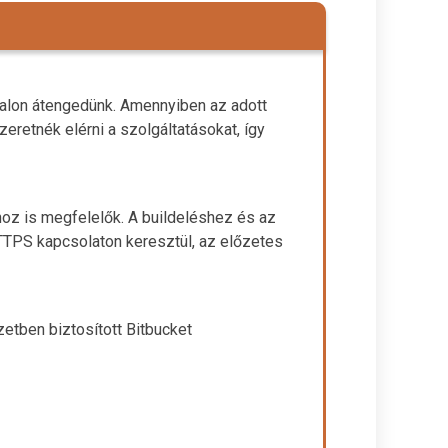
falon átengedünk. Amennyiben az adott
eretnék elérni a szolgáltatásokat, így
hoz is megfelelők. A buildeléshez és az
TPS kapcsolaton keresztül, az előzetes
zetben biztosított Bitbucket