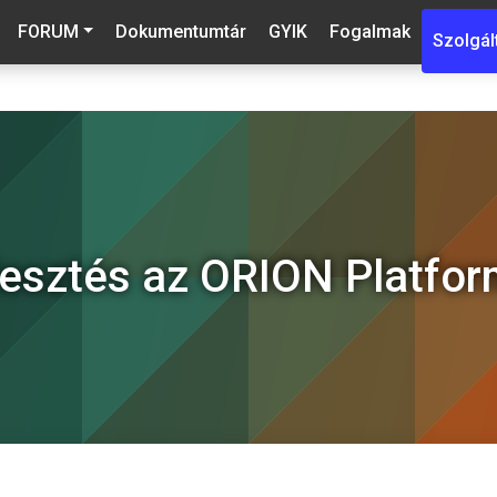
FORUM
Dokumentumtár
GYIK
Fogalmak
Szolgál
lesztés az ORION Platfo