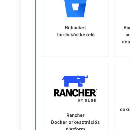
Bitbucket
Ba
forráskód kezelő
au
dep
dok
Rancher
Docker orkesztrációs
platform