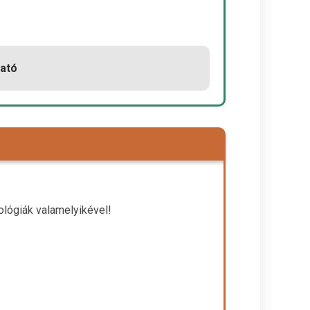
ható
lógiák valamelyikével!