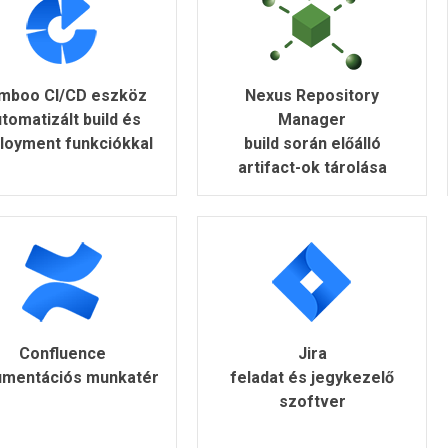
mboo CI/CD eszköz
Nexus Repository
tomatizált build és
Manager
loyment funkciókkal
build során előálló
artifact-ok tárolása
Confluence
Jira
umentációs munkatér
feladat és jegykezelő
szoftver