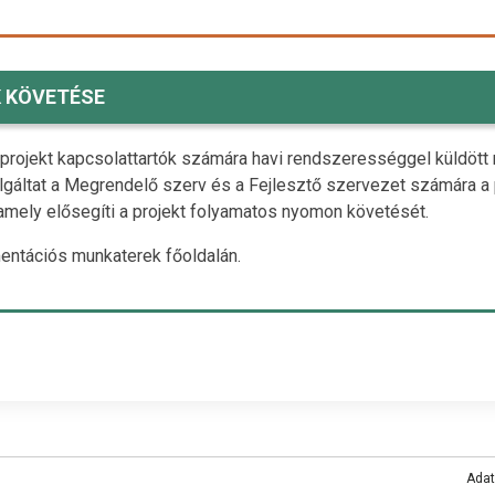
 KÖVETÉSE
rojekt kapcsolattartók számára havi rendszerességgel küldött rip
lgáltat a Megrendelő szerv és a Fejlesztő szervezet számára a
amely elősegíti a projekt folyamatos nyomon követését.
umentációs munkaterek főoldalán.
Ada