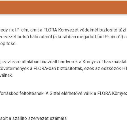
 egy fix IP-cím, amit a FLORA Környezet védelmét biztosító tűz
rvezet belső hálózatáról (a korábban megadott fix IP-címről) sz
iépítése.
jlesztésre általában használt hardverek a Környezet használatá
követelmények a FLORA-ban biztosítottak, ezek az eszközök HT
válnak.
 forráskód feltöltésnek. A Gittel elérhetővé válik a FLORA Környe
solt a szállító szervezet számára: