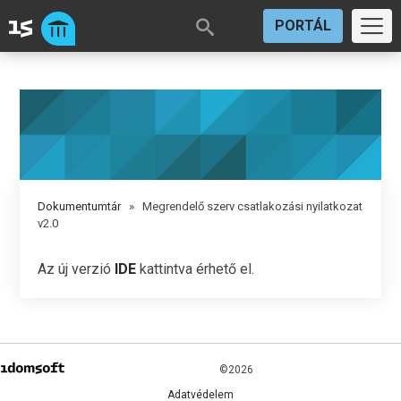
PORTÁL
Dokumentumtár
» Megrendelő szerv csatlakozási nyilatkozat
v2.0
Az új verzió
IDE
kattintva érhető el.
©2026
Adatvédelem