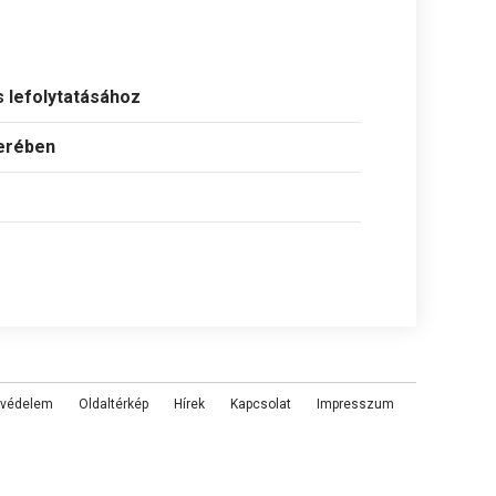
 lefolytatásához
zerében
tvédelem
Oldaltérkép
Hírek
Kapcsolat
Impresszum