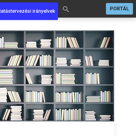
PORTÁL
tatástervezési irányelvek