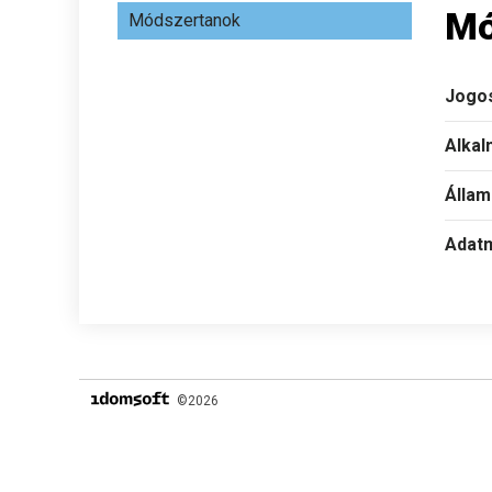
Mó
Módszertanok
Jogos
Alkal
Állam
Adatm
©2026