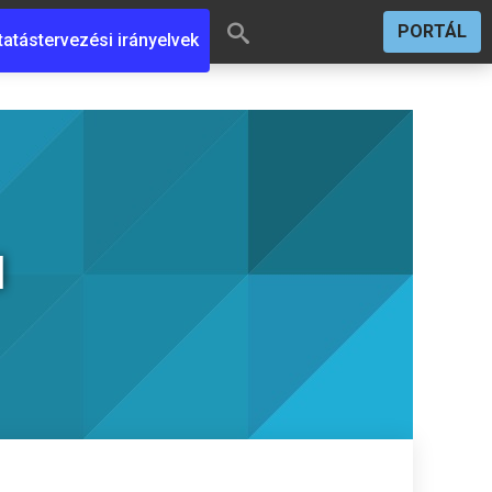
PORTÁL
tatástervezési irányelvek
l