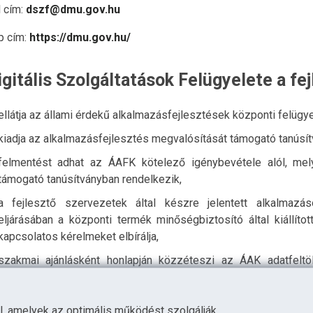
l cím:
dszf@dmu.gov.hu
p cím:
https://dmu.gov.hu/
igitális Szolgáltatások Felügyelete a fe
ellátja az állami érdekű alkalmazásfejlesztések központi felügye
kiadja az alkalmazásfejlesztés megvalósítását támogató tanúsít
felmentést adhat az ÁAFK kötelező igénybevétele alól, mely
támogató tanúsítványban rendelkezik,
a fejlesztő szervezetek által készre jelentett alkalmazá
eljárásában a központi termék minőségbiztosító által kiállítot
kapcsolatos kérelmeket elbírálja,
szakmai ajánlásként honlapján közzéteszi az ÁAK adatfeltöl
szolgáltató által kidolgozott módszertani ajánlást, illetve köz
szolgáltató által készített dokumentációkat.
l, amelyek az optimális működést szolgálják.