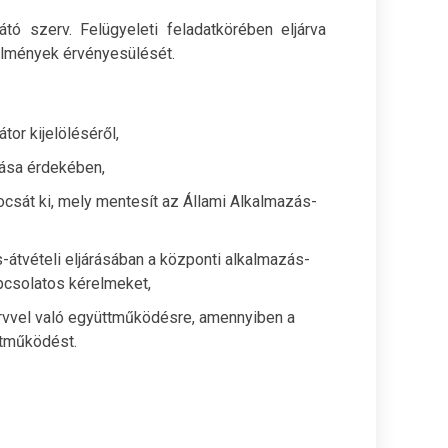
tó szerv. Felügyeleti feladatkörében eljárva
elmények érvényesülését.
tor kijelöléséről,
tása érdekében,
ocsát ki, mely mentesít az Állami Alkalmazás-
s-átvételi eljárásában a központi alkalmazás-
apcsolatos kérelmeket,
rvvel való együttműködésre, amennyiben a
ttműködést.