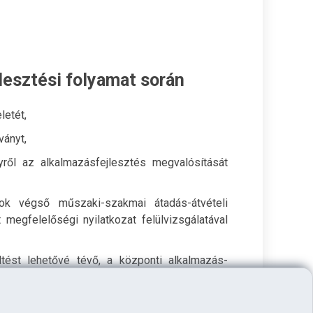
jlesztési folyamat során
letét,
ványt,
ről az alkalmazásfejlesztés megvalósítását
sok végső műszaki-szakmai átadás-átvételi
t megfelelőségi nyilatkozat felülvizsgálatával
tést lehetővé tévő, a központi alkalmazás-
zététel előtt jóváhagyja a központi alkalmazás-