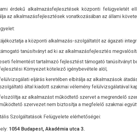
lami érdekű alkalmazásfejlesztések központi felügyeletét ellá
álja az alkalmazásfejlesztések vonatkozásában az állami követ
gyelet:
tájékoztatja a központi alkalmazás-szolgáltatót az ágazati integrá
támogató tanúsítványt ad ki az alkalmazásfejlesztés megvalósí
eseti felmentést tartalmazó fejlesztést támogató tanúsítványt b
fejlesztési Környezet kötelező igénybevétele alól,
felülvizsgálati eljárás keretében elbírálja az alkalmazások átadá
szolgáltató által kiadott szakmai vélemény felülvizsgálatával k
felszólítja az alkalmazást működtető szervet a megrendelő sze
működtető szervezet nem biztosítja a megfelelő szakmai együ
tális Szolgáltatások Felügyelete elérhetőségei:
ely:
1054 Budapest, Akadémia utca 3.