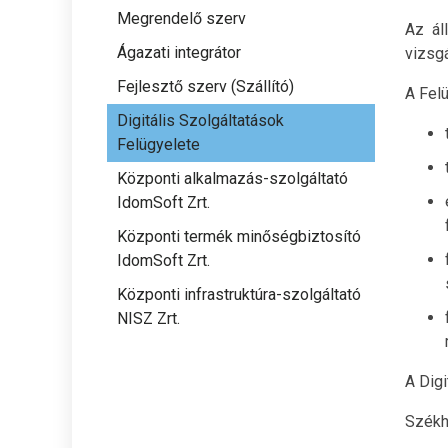
Megrendelő szerv
Az ál
Ágazati integrátor
vizsg
Fejlesztő szerv (Szállító)
A Felü
Digitális Szolgáltatások
Felügyelete
Központi alkalmazás-szolgáltató
IdomSoft Zrt.
Központi termék minőségbiztosító
IdomSoft Zrt.
Központi infrastruktúra-szolgáltató
NISZ Zrt.
A Digi
Székh