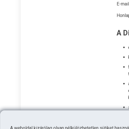
E-mai
Honla
A D
A weboldal kizárólag olyan nélkülözhetetlen sütiket haszná