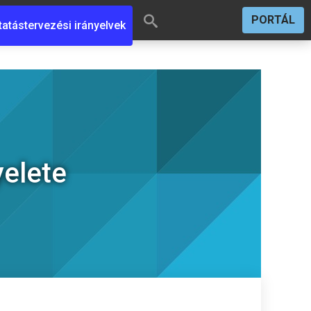
PORTÁL
tatástervezési irányelvek
yelete