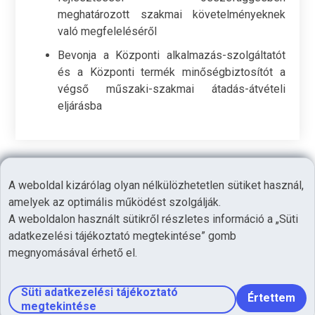
meghatározott szakmai követelményeknek
való megfeleléséről
Bevonja a Központi alkalmazás-szolgáltatót
és a Központi termék minőségbiztosítót a
végső műszaki-szakmai átadás-átvételi
eljárásba
A weboldal kizárólag olyan nélkülözhetetlen sütiket használ,
©2026
amelyek az optimális működést szolgálják.
Adatvédelem
A weboldalon használt sütikről részletes információ a „Süti
adatkezelési tájékoztató megtekintése” gomb
Oldaltérkép
megnyomásával érhető el.
Hírek
Kapcsolat
Süti adatkezelési tájékoztató
Impresszum
Értettem
megtekintése